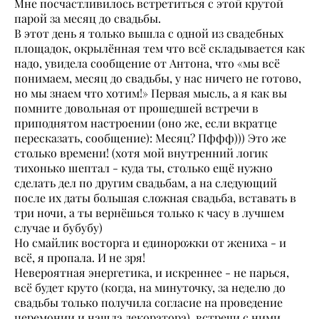
Мне посчастливилось встретиться с этой крутой
парой за месяц до свадьбы.
В этот день я только вышла с одной из свадебных
площадок, окрылённая тем что всё складывается как
надо, увидела сообщение от Антона, что «мы всё
понимаем, месяц до свадьбы, у нас ничего не готово,
но мы знаем что хотим!» Первая мысль, а я как вы
помните довольная от прошедшей встречи в
приподнятом настроении (оно же, если вкратце
пересказать, сообщение): Месяц? Пффф))) Это же
столько времени! (хотя мой внутренний логик
тихонько шептал - куда ты, столько ещё нужно
сделать дел по другим свадьбам, а на следующий
после их даты большая сложная свадьба, вставать в
три ночи, а ты вернёшься только к часу в лучшем
случае и бубубу)
Но смайлик восторга и единорожки от жениха - и
всё, я пропала. И не зря!
Невероятная энергетика, и искреннее - не парься,
всё будет круто (когда, на минуточку, за неделю до
свадьбы только получила согласие на проведение
церемонии и нашла декоратора), встречи с ними