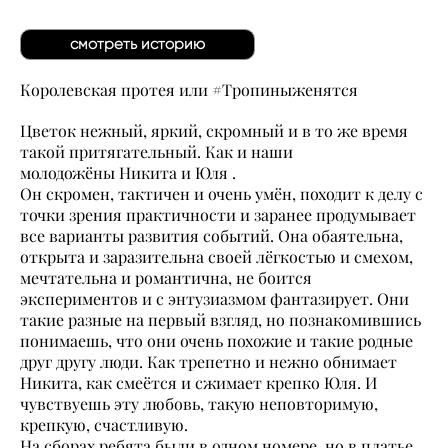
смотреть историю
Королевская протея или #Тропиныженятся
Цветок нежный, яркий, скромный и в то же время
такой притягательный. Как и наши
молодожёны Никита и Юля .
Он скромен, тактичен и очень умён, походит к делу с
точки зрения практичности и заранее продумывает
все варианты развития событий. Она обаятельна,
открыта и заразительна своей лёгкостью и смехом,
мечтательна и романтична, не боится
экспериментов и с энтузиазмом фантазирует. Они
такие разные на первый взгляд, но познакомившись
понимаешь, что они очень похожие и такие родные
друг другу люди. Как трепетно и нежно обнимает
Никита, как смеётся и сжимает крепко Юля. И
чувствуешь эту любовь, такую неповторимую,
крепкую, счастливую.
На сборах ребята были в одном номере, но в платье